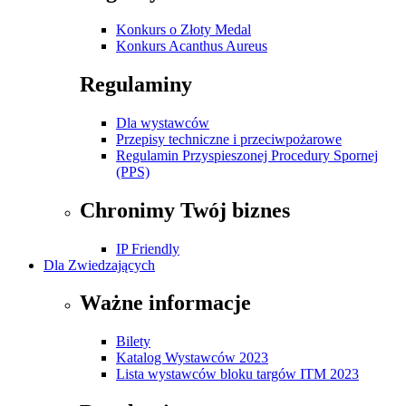
Konkurs o Złoty Medal
Konkurs Acanthus Aureus
Regulaminy
Dla wystawców
Przepisy techniczne i przeciwpożarowe
Regulamin Przyspieszonej Procedury Spornej
(PPS)
Chronimy Twój biznes
IP Friendly
Dla Zwiedzających
Ważne informacje
Bilety
Katalog Wystawców 2023
Lista wystawców bloku targów ITM 2023