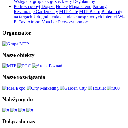
Wstęp dla grup
Co, gdzie, kiedy
Regulaminy
Podróż i pobyt
Dojazd
Hotele
Mapa terenu
Parking
Restauracje Garden City
MTP Cafe
MTP Bistro
Bankomaty
na targach
Udogodnienia dla niepełnosprawnych
Internet Wi-
Fi
Taxi
Airport Voucher
Pierwsza pomoc
Organizator
Nasze obiekty
Nasze rozwiązania
Należymy do
Dołącz do nas