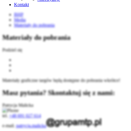
Kontakt
BHP
Media
Materiały do pobrania
Materiały do pobrania
Podziel się
Materiały graficzne targów będą dostępne do pobrania wkrótce!
Masz pytania? Skontaktuj się z nami:
Patrycja Malicka
tel.
+48 691 027 614
e-mail.
patrycja.malicka