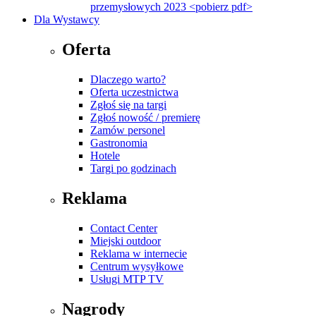
przemysłowych 2023 <pobierz pdf>
Dla Wystawcy
Oferta
Dlaczego warto?
Oferta uczestnictwa
Zgłoś się na targi
Zgłoś nowość / premierę
Zamów personel
Gastronomia
Hotele
Targi po godzinach
Reklama
Contact Center
Miejski outdoor
Reklama w internecie
Centrum wysyłkowe
Usługi MTP TV
Nagrody