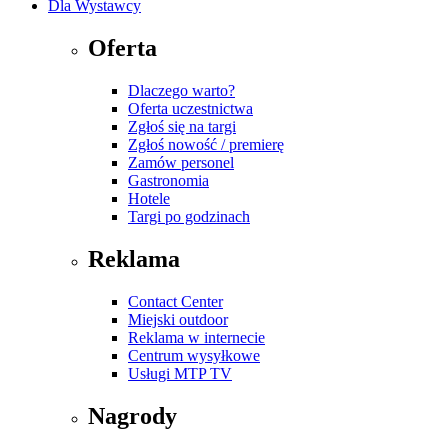
Dla Wystawcy
Oferta
Dlaczego warto?
Oferta uczestnictwa
Zgłoś się na targi
Zgłoś nowość / premierę
Zamów personel
Gastronomia
Hotele
Targi po godzinach
Reklama
Contact Center
Miejski outdoor
Reklama w internecie
Centrum wysyłkowe
Usługi MTP TV
Nagrody