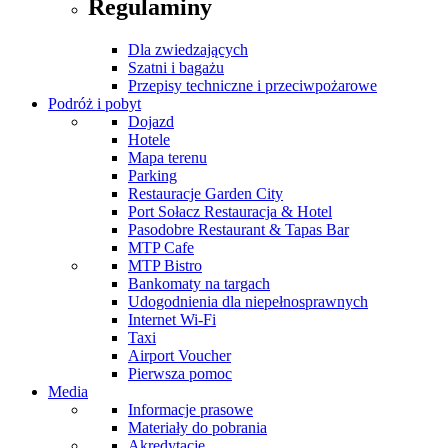
Regulaminy
Dla zwiedzających
Szatni i bagażu
Przepisy techniczne i przeciwpożarowe
Podróż i pobyt
Dojazd
Hotele
Mapa terenu
Parking
Restauracje Garden City
Port Sołacz Restauracja & Hotel
Pasodobre Restaurant & Tapas Bar
MTP Cafe
MTP Bistro
Bankomaty na targach
Udogodnienia dla niepełnosprawnych
Internet Wi-Fi
Taxi
Airport Voucher
Pierwsza pomoc
Media
Informacje prasowe
Materiały do pobrania
Akredytacje