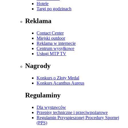
Hotele
Targi po godzinach
Reklama
Contact Center
Miejski outdoor
Reklama w internecie
Centrum wysyłkowe
Usługi MTP TV
Nagrody
Konkurs o Złoty Medal
Konkurs Acanthus Aureus
Regulaminy
Dla wystawców
Przepisy techniczne i przeciwpożarowe
Regulamin Przyspieszonej Procedury Spornej
(PPS)