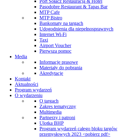
Port Sołacz Restauracja & Hotel
Pasodobre Restaurant & Tapas Bar
MTP Cafe
MTP Bistro
Bankomaty na targach
Udogodnienia dla niepełnosprawnych
Internet Wi-Fi
Taxi
Airport Voucher
Pierwsza pomoc
Media
Informacje prasowe
Materiały do pobrania
Akredytacje
Kontakt
Aktualności
Program wydarzeń
O wydarzeniu
O targach
Zakres tematyczny
Multimedia
Partnerzy i patroni
Ulotka BHP
Program wydarzeń całego bloku targów
przemysłowych 2023 <pobierz pdf>