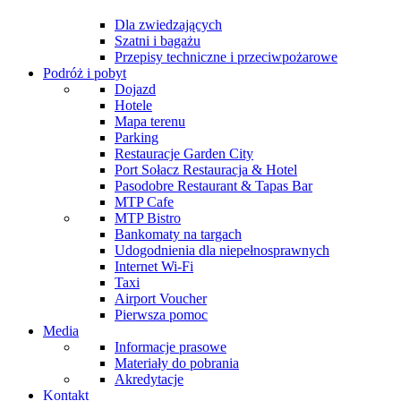
Dla zwiedzających
Szatni i bagażu
Przepisy techniczne i przeciwpożarowe
Podróż i pobyt
Dojazd
Hotele
Mapa terenu
Parking
Restauracje Garden City
Port Sołacz Restauracja & Hotel
Pasodobre Restaurant & Tapas Bar
MTP Cafe
MTP Bistro
Bankomaty na targach
Udogodnienia dla niepełnosprawnych
Internet Wi-Fi
Taxi
Airport Voucher
Pierwsza pomoc
Media
Informacje prasowe
Materiały do pobrania
Akredytacje
Kontakt