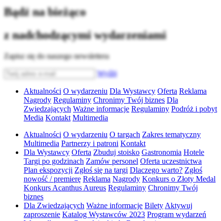
Bądź na bieżąco
z nadchodzącymi wydarzeniami
Zapisz się do naszego newslettera
Wyślij
Aktualności
O wydarzeniu
Dla Wystawcy
Oferta
Reklama
Nagrody
Regulaminy
Chronimy Twój biznes
Dla
Zwiedzających
Ważne informacje
Regulaminy
Podróż i pobyt
Media
Kontakt
Multimedia
Aktualności
O wydarzeniu
O targach
Zakres tematyczny
Multimedia
Partnerzy i patroni
Kontakt
Dla Wystawcy
Oferta
Zbuduj stoisko
Gastronomia
Hotele
Targi po godzinach
Zamów personel
Oferta uczestnictwa
Plan ekspozycji
Zgłoś się na targi
Dlaczego warto?
Zgłoś
nowość / premierę
Reklama
Nagrody
Konkurs o Złoty Medal
Konkurs Acanthus Aureus
Regulaminy
Chronimy Twój
biznes
Dla Zwiedzających
Ważne informacje
Bilety
Aktywuj
zaproszenie
Katalog Wystawców 2023
Program wydarzeń